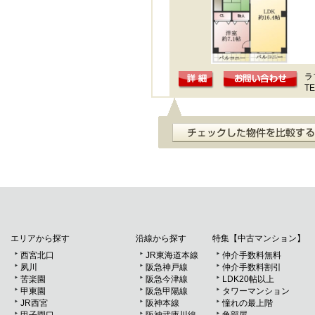
ラ
TE
エリアから探す
沿線から探す
特集【中古マンション】
西宮北口
JR東海道本線
仲介手数料無料
夙川
阪急神戸線
仲介手数料割引
苦楽園
阪急今津線
LDK20帖以上
甲東園
阪急甲陽線
タワーマンション
JR西宮
阪神本線
憧れの最上階