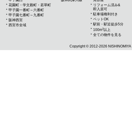
甲子園口
阪神武庫川線
角部屋
花園町・学文殿町・若草町
リフォーム済み&
即入居可
甲子園一番町～六番町
駐車場権利付き
甲子園七番町～九番町
ペットOK
阪神西宮
駅前・駅近徒歩5分
西宮市全域
2
100m
以上
全ての物件を見る
Copyright ©
2012-2026 NISHINOMIYA R