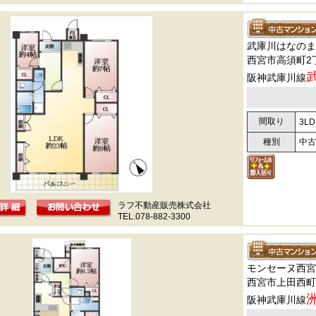
武庫川はなのま
西宮市高須町2
阪神武庫川線
間取り
3LD
種別
中古
ラフ不動産販売株式会社
TEL.078-882-3300
モンセーヌ西宮
西宮市上田西町3
阪神武庫川線