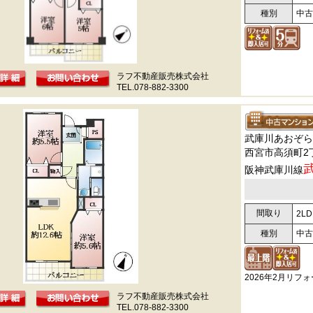
種別
中古
ラフ不動産販売株式会社
TEL.078-882-3300
武庫川あおぞら
西宮市高須町2
阪神武庫川線
間取り
2LD
種別
中古
2026年2月リフ
ラフ不動産販売株式会社
TEL.078-882-3300