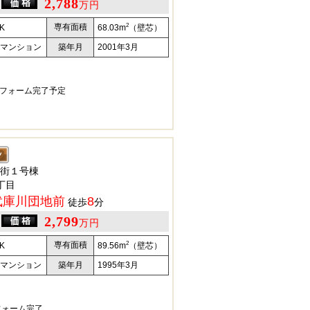
2,788
万円
2
専有面積
K
68.03m
（壁芯）
マンション
築年月
2001年3月
日リフォーム完了予定
街１号棟
丁目
武庫川団地前
8
徒歩
分
2,799
万円
2
専有面積
K
89.56m
（壁芯）
マンション
築年月
1995年3月
フォーム完了