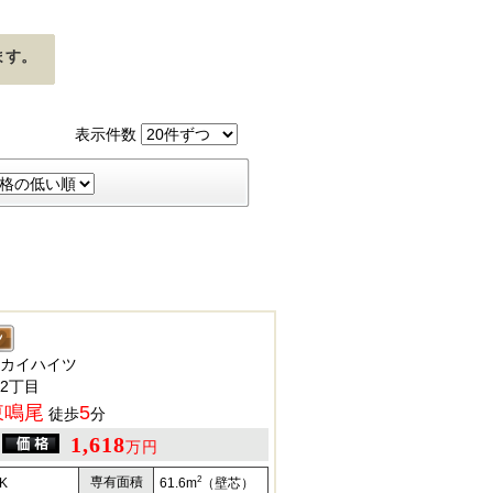
ます。
表示件数
カイハイツ
2丁目
東鳴尾
5
徒歩
分
1,618
万円
2
専有面積
K
61.6m
（壁芯）