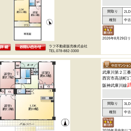
間取り
2LD
種別
中古
2026年8月29
ラフ不動産販売株式会社
TEL.078-882-3300
武庫川第２三番
西宮市高須町1
阪神武庫川線
間取り
3LD
種別
中古
2026年月中旬リ