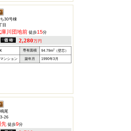
ち30号棟
丁目
武庫川団地前
15
徒歩
分
2,280
万円
2
専有面積
K
94.79m
（壁芯）
マンション
築年月
1990年3月
鳴尾
-26
洲先
9
徒歩
分