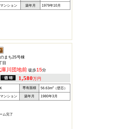
マンション
築年月
1979年10月
のまち25号棟
丁目
武庫川団地前
15
徒歩
分
1,580
万円
2
専有面積
K
56.63m
（壁芯）
マンション
築年月
1980年3月
ォーム完了