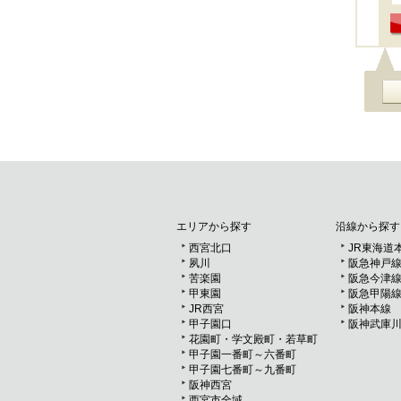
エリアから探す
沿線から探す
西宮北口
JR東海道
夙川
阪急神戸
苦楽園
阪急今津
甲東園
阪急甲陽
JR西宮
阪神本線
甲子園口
阪神武庫
花園町・学文殿町・若草町
甲子園一番町～六番町
甲子園七番町～九番町
阪神西宮
西宮市全域