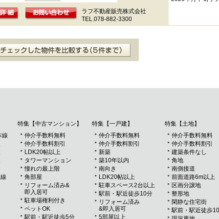
ラフ不動産販売株式会社
TEL.078-882-3300
特集【中古マンション】
特集【一戸建】
特集【土地】
本線
仲介手数料無料
仲介手数料無料
仲介手数料無料
線
仲介手数料割引
仲介手数料割引
仲介手数料割引
線
LDK20帖以上
新築
建築条件なし
線
タワーマンション
築10年以内
角地
憧れの最上階
南向き
南側接道
川線
角部屋
LDK20帖以上
前面道路6m以上
リフォーム済み&
駐車スペース2台以上
区画分譲地
即入居可
駅前・駅近徒歩10分
整形地
駐車場権利付き
リフォーム済み
閑静な住宅街
ペットOK
&即入居可
駅前・駅近徒歩1
駅前・駅近徒歩5分
5部屋以上
現況更地