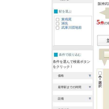
阪神武
駅を選ぶ
東鳴尾
5
件
の
洲先
武庫川団地前
条件で絞り込む
条件を選んで検索ボタン
をクリック！
価格
最寄駅までの時間
設備