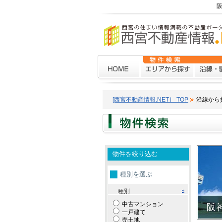
[西宮不動産情報.NET］ TOP
沿線から
物件を絞り込む
種別を選ぶ
種別
中古マンション
阪
一戸建て
売土地